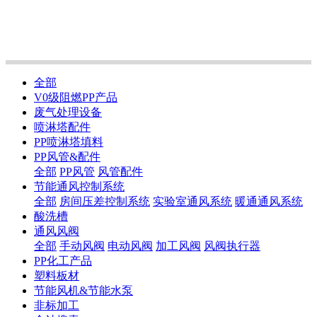
全部
V0级阻燃PP产品
废气处理设备
喷淋塔配件
PP喷淋塔填料
PP风管&配件
全部
PP风管
风管配件
节能通风控制系统
全部
房间压差控制系统
实验室通风系统
暖通通风系统
酸洗槽
通风风阀
全部
手动风阀
电动风阀
加工风阀
风阀执行器
PP化工产品
塑料板材
节能风机&节能水泵
非标加工