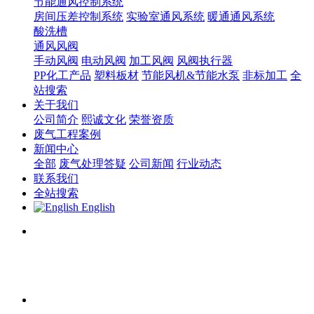
节能通风控制系统
房间压差控制系统
实验室通风系统
暖通通风系统
酸洗槽
通风风阀
手动风阀
电动风阀
加工风阀
风阀执行器
PP化工产品
塑料板材
节能风机&节能水泵
非标加工
全
站搜索
关于我们
公司简介
熙诚文化
荣誉资质
废气工程案例
新闻中心
全部
废气处理答疑
公司新闻
行业动态
联系我们
全站搜索
English