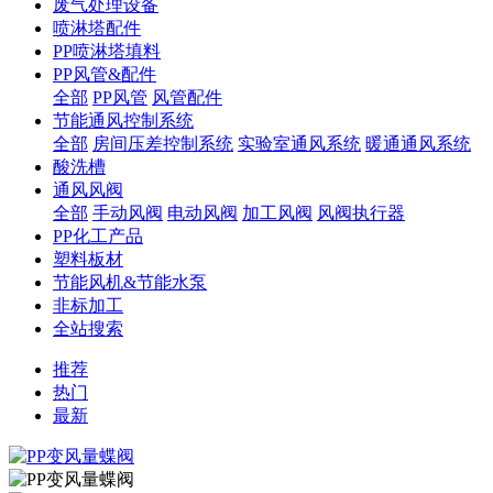
废气处理设备
喷淋塔配件
PP喷淋塔填料
PP风管&配件
全部
PP风管
风管配件
节能通风控制系统
全部
房间压差控制系统
实验室通风系统
暖通通风系统
酸洗槽
通风风阀
全部
手动风阀
电动风阀
加工风阀
风阀执行器
PP化工产品
塑料板材
节能风机&节能水泵
非标加工
全站搜索
推荐
热门
最新