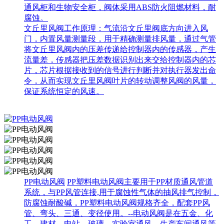
通风柜和生物安全柜，阀体采用ABS防火阻燃材料，耐
腐蚀。
文丘里风阀工作原理：气流沿文丘里阀底方向进入风
门，内置风量测量段，用于精确测量排风量，通过气管
将文丘里风阀内的压差传递给控制器内的传感器，产生
流量差，传感器把压差数据识别出来交给控制器内的芯
片，芯片根据接收到的信号进行判断并对执行器发出命
令，从而实现文丘里风阀叶片的转动调整风阀的风量，
保证系统恒定的风速。
PP电动风阀
PP塑料电动风阀主要用于PP材质通风管道
系统，与PP风管连接,用于腐蚀性气体的抽风排气控制，
防腐蚀耐酸碱，PP塑料电动风阀规格齐全，配套PP风
管、弯头、三通、变径使用。--电动风阀是在五金、化
工、建材、电站、玻璃、实验室通风、生产车间通风等