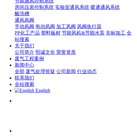
节能通风控制系统
房间压差控制系统
实验室通风系统
暖通通风系统
酸洗槽
通风风阀
手动风阀
电动风阀
加工风阀
风阀执行器
PP化工产品
塑料板材
节能风机&节能水泵
非标加工
全
站搜索
关于我们
公司简介
熙诚文化
荣誉资质
废气工程案例
新闻中心
全部
废气处理答疑
公司新闻
行业动态
联系我们
全站搜索
English