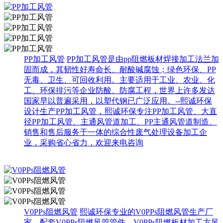
PP加工风管
PP加工风管是由pp阻燃板材焊接加工法兰加
固而成，其韧性好寿命长、耐酸碱腐蚀；绿色环保、PP
无毒、卫生、可回收利用。主要适用于工业、农业、化
工、环保排污等企业防酸、防腐工程，世界上许多发达
国家早以普遍采用，以塑代钢已广泛应用。--熙诚环保
设计生产PP加工风管，熙诚环保专注PP加工风管、大直
径PP加工风管、主通风管道加工、PP主通风管道制造、
销售和售后服务于一体的综合性废气处理设备加工企
业，采购省心省力，欢迎来电咨询
V0PPs阻燃风管
熙诚环保专业的V0PPs阻燃风管生产厂
家，配套V0PPs阻燃风管管件，V0PPs阻燃板材加工方风