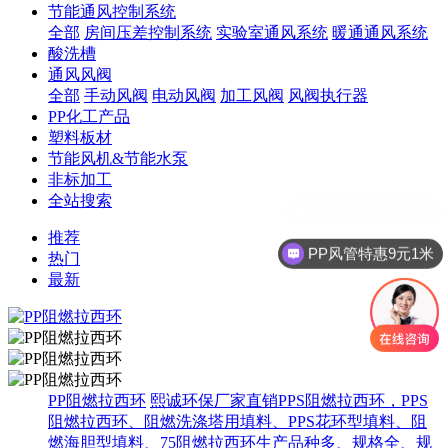
节能通风控制系统
全部
房间压差控制系统
实验室通风系统
暖通通风系统
酸洗槽
通风风阀
全部
手动风阀
电动风阀
加工风阀
风阀执行器
PP化工产品
塑料板材
节能风机&节能水泵
非标加工
全站搜索
推荐
PP风管特惠9元1米
热门
最新
PP阻燃拉西环
熙诚环保厂家直销PPS阻燃拉西环，PPS
阻燃拉西环、阻燃洗涤塔用填料、PPS花环型填料、阻
燃海胆型填料、75阻燃拉西环生产品种多、规格全、规