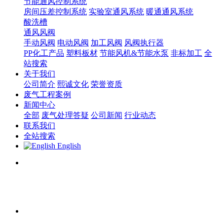
节能通风控制系统
房间压差控制系统
实验室通风系统
暖通通风系统
酸洗槽
通风风阀
手动风阀
电动风阀
加工风阀
风阀执行器
PP化工产品
塑料板材
节能风机&节能水泵
非标加工
全
站搜索
关于我们
公司简介
熙诚文化
荣誉资质
废气工程案例
新闻中心
全部
废气处理答疑
公司新闻
行业动态
联系我们
全站搜索
English