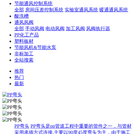
节能通风控制系统
全部
房间压差控制系统
实验室通风系统
暖通通风系统
酸洗槽
通风风阀
全部
手动风阀
电动风阀
加工风阀
风阀执行器
PP化工产品
塑料板材
节能风机&节能水泵
非标加工
全站搜索
推荐
热门
最新
PP弯头
PP弯头是pp管道工程中重要的管件之一，与管材
采用承插方式连接,主要以90度45度弯头为主，由于施工