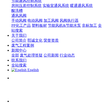
节能通风控制系统
房间压差控制系统
实验室通风系统
暖通通风系统
酸洗槽
通风风阀
手动风阀
电动风阀
加工风阀
风阀执行器
PP化工产品
塑料板材
节能风机&节能水泵
非标加工
全
站搜索
关于我们
公司简介
熙诚文化
荣誉资质
废气工程案例
新闻中心
全部
废气处理答疑
公司新闻
行业动态
联系我们
全站搜索
English