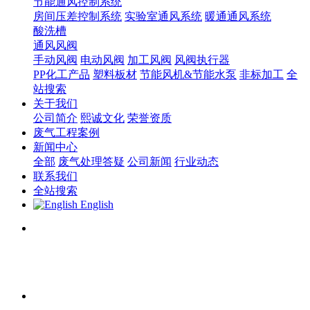
节能通风控制系统
房间压差控制系统
实验室通风系统
暖通通风系统
酸洗槽
通风风阀
手动风阀
电动风阀
加工风阀
风阀执行器
PP化工产品
塑料板材
节能风机&节能水泵
非标加工
全
站搜索
关于我们
公司简介
熙诚文化
荣誉资质
废气工程案例
新闻中心
全部
废气处理答疑
公司新闻
行业动态
联系我们
全站搜索
English