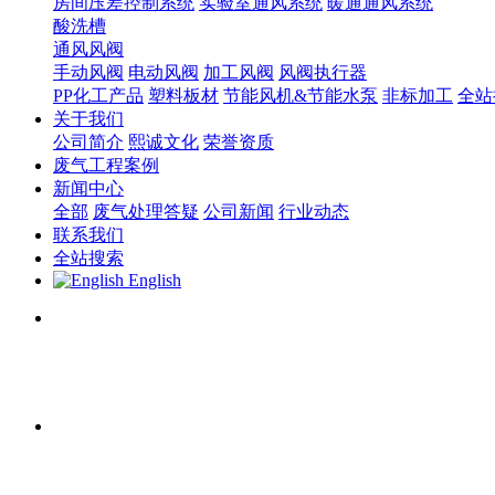
房间压差控制系统
实验室通风系统
暖通通风系统
酸洗槽
通风风阀
手动风阀
电动风阀
加工风阀
风阀执行器
PP化工产品
塑料板材
节能风机&节能水泵
非标加工
全站
关于我们
公司简介
熙诚文化
荣誉资质
废气工程案例
新闻中心
全部
废气处理答疑
公司新闻
行业动态
联系我们
全站搜索
English