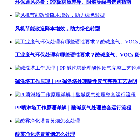
环保通风必看：PP板材质差异、阻燃等级与选购指南
风机节能改造降本增效，助力绿色转型
工业废气环保处理有哪些硬性要求？酸碱废气、VOCs 
碱洗塔工作原理｜PP 碱洗塔处理酸性废气完整工艺说明
PP喷淋塔工作原理详解｜酸碱废气处理整套运行流程
酸雾净化塔冒黄烟怎么处理