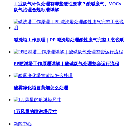
工业废气环保处理有哪些硬性要求？酸碱废气、VOCs
废气治理合规标准详解
碱洗塔工作原理｜PP 碱洗塔处理酸性废气完整工艺说明
PP喷淋塔工作原理详解｜酸碱废气处理整套运行流程
酸雾净化塔冒黄烟怎么处理
1万风量的喷淋塔尺寸
新闻中心