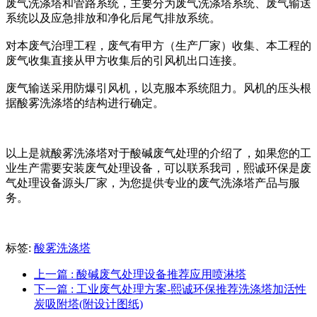
废气洗涤塔和管路系统，主要分为废气洗涤塔系统、废气输送
系统以及应急排放和净化后尾气排放系统。
对本废气治理工程，废气有甲方（生产厂家）收集、本工程的
废气收集直接从甲方收集后的引风机出口连接。
废气输送采用防爆引风机，以克服本系统阻力。风机的压头根
据酸雾洗涤塔的结构进行确定。
以上是就酸雾洗涤塔对于酸碱废气处理的介绍了，如果您的工
业生产需要安装废气处理设备，可以联系我司，熙诚环保是废
气处理设备源头厂家，为您提供专业的废气洗涤塔产品与服
务。
标签:
酸雾洗涤塔
上一篇
: 酸碱废气处理设备推荐应用喷淋塔
下一篇
: 工业废气处理方案-熙诚环保推荐洗涤塔加活性
炭吸附塔(附设计图纸)