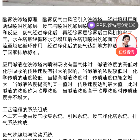
PP风管特惠9元1米
酸雾洗涤塔原理：酸雾废气由风管引入洗涤塔，经过填料层和
两级喷淋洗涤层，废气与喷淋洗涤层喷出的水进行接触吸收中
咨询废气喷淋塔
和反应，废气经过净化后，再经除雾层除雾后由风机排出大
气。水在塔底经循环水泵增压后在塔顶喷淋洗涤而下，最后回
流至塔底循环使用，经过净化后的废气达到地方排放标准，低
于国家排放标准。
应用碱液在洗涤塔内喷淋吸收有害气体时，碱液浓度的高低对
化学吸收的传质速度有很大的影响。当碱液的浓度较低时，化
学传质的速度较低；当提高碱液浓度时，传质速度也随之增
大；当碱液浓度提高到某一值时，传质速度达到最大值，此时
碱液的浓度称为临界浓度；当碱液浓度高于临界浓度时传质速
度并不增大。
工艺流程的系统组成
本工艺主要由废气收集系统、引风系统、废气净化塔系统、排
气系统构成。
废气洗涤塔与管路系统