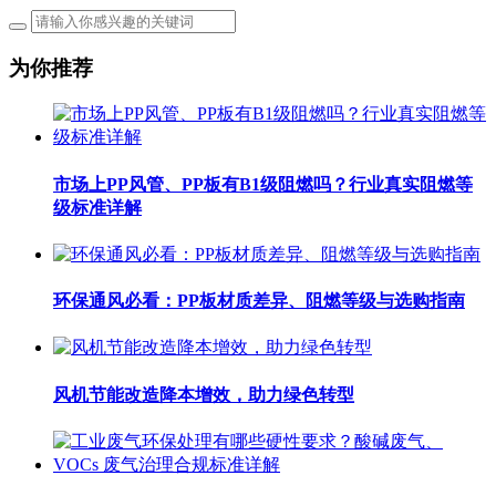
为你推荐
市场上PP风管、PP板有B1级阻燃吗？行业真实阻燃等
级标准详解
环保通风必看：PP板材质差异、阻燃等级与选购指南
风机节能改造降本增效，助力绿色转型