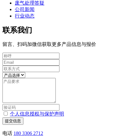
废气处理答疑
公司新闻
行业动态
联系我们
留言、扫码加微信获取更多产品信息与报价
个人信息授权与保护声明
提交信息
电话
180 3306 2712