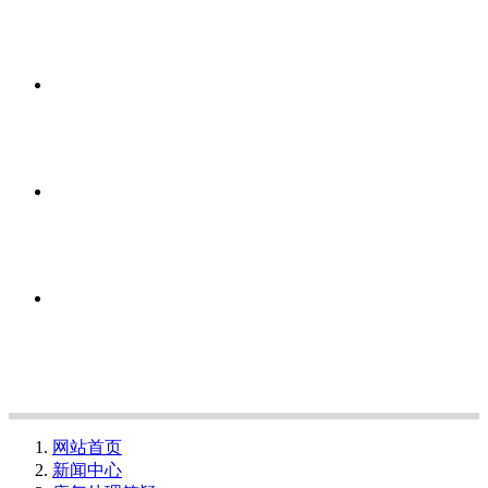
网站首页
新闻中心