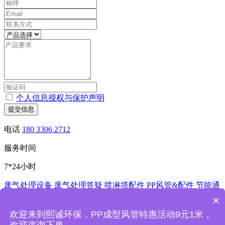
个人信息授权与保护声明
提交信息
电话
180 3306 2712
服务时间
7*24小时
废气处理设备
废气处理答疑
喷淋塔配件
PP风管&配件
节能通
风控制系统
酸洗槽
非标加工
×
深圳市熙诚环保科技有限公司
欢迎来到熙诚环保，PP成型风管特惠活动9元1米，
熙诚环保废气处理设备喷淋塔厂家主要产品：PP喷淋塔,洗涤