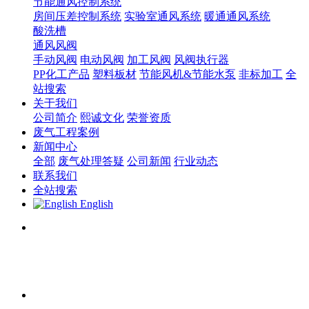
节能通风控制系统
房间压差控制系统
实验室通风系统
暖通通风系统
酸洗槽
通风风阀
手动风阀
电动风阀
加工风阀
风阀执行器
PP化工产品
塑料板材
节能风机&节能水泵
非标加工
全
站搜索
关于我们
公司简介
熙诚文化
荣誉资质
废气工程案例
新闻中心
全部
废气处理答疑
公司新闻
行业动态
联系我们
全站搜索
English