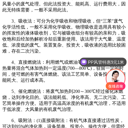
风量小的废气处理。但此法投资大、能耗高、运行费用大，因
此无特殊需要，一般不采用此法。
3、吸收法：可分为化学吸收和物理吸收，但“三苯”废气
化学活性低，一般不采用化学吸收。物理吸收是选用具有较小
的挥发性的液体吸收剂，它与被吸收组分有较高的亲和力，吸
收饱和后经加热解析冷却后重新使用。该法用于大气量、温度
低、浓度低的废气。装置复杂、投资大，吸收液的选用比较困
难，存在二次污染。
PP风管特惠9元1米
4、直接燃烧法：利用燃气或燃油等辅助燃料燃烧放出的
热量将混合气体加热到一定温度(700—800℃)，驻留一定的时
间，使可燃的有害气体燃烧。该法工艺简单、设备投资少，但
能耗大、运行成本高。
5、催化燃烧法：将废气加热到200～300℃经过催化床燃
烧，达到净化目的。该法能耗低、净化率高、无二次污染、工
艺简单操作方便。适用于高温高浓度的有机废气治理，不适用
于低浓度、大风量的有机废气治理。
6、吸附法：(1)直接吸附法：有机气体直接通过活性炭，
可达到95%的净化率，设备简单、投资小、操作方便，但需经