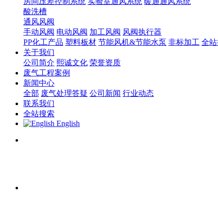
房间压差控制系统
实验室通风系统
暖通通风系统
酸洗槽
通风风阀
手动风阀
电动风阀
加工风阀
风阀执行器
PP化工产品
塑料板材
节能风机&节能水泵
非标加工
全站
关于我们
公司简介
熙诚文化
荣誉资质
废气工程案例
新闻中心
全部
废气处理答疑
公司新闻
行业动态
联系我们
全站搜索
English