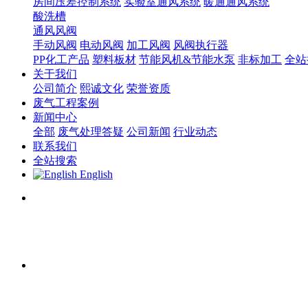
房间压差控制系统
实验室通风系统
暖通通风系统
酸洗槽
通风风阀
手动风阀
电动风阀
加工风阀
风阀执行器
PP化工产品
塑料板材
节能风机&节能水泵
非标加工
全站
关于我们
公司简介
熙诚文化
荣誉资质
废气工程案例
新闻中心
全部
废气处理答疑
公司新闻
行业动态
联系我们
全站搜索
English