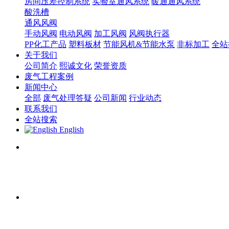
房间压差控制系统
实验室通风系统
暖通通风系统
酸洗槽
通风风阀
手动风阀
电动风阀
加工风阀
风阀执行器
PP化工产品
塑料板材
节能风机&节能水泵
非标加工
全站
关于我们
公司简介
熙诚文化
荣誉资质
废气工程案例
新闻中心
全部
废气处理答疑
公司新闻
行业动态
联系我们
全站搜索
English