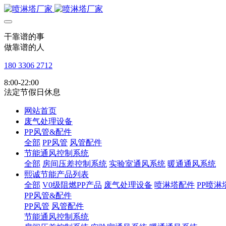
干靠谱的事
做靠谱的人
180 3306 2712
8:00-22:00
法定节假日休息
网站首页
废气处理设备
PP风管&配件
全部
PP风管
风管配件
节能通风控制系统
全部
房间压差控制系统
实验室通风系统
暖通通风系统
熙诚节能产品列表
全部
V0级阻燃PP产品
废气处理设备
喷淋塔配件
PP喷淋
PP风管&配件
PP风管
风管配件
节能通风控制系统