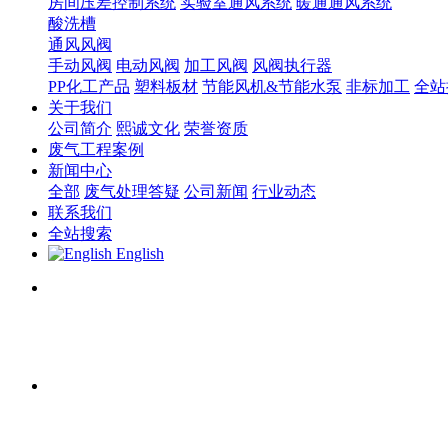
房间压差控制系统
实验室通风系统
暖通通风系统
酸洗槽
通风风阀
手动风阀
电动风阀
加工风阀
风阀执行器
PP化工产品
塑料板材
节能风机&节能水泵
非标加工
全站
关于我们
公司简介
熙诚文化
荣誉资质
废气工程案例
新闻中心
全部
废气处理答疑
公司新闻
行业动态
联系我们
全站搜索
English