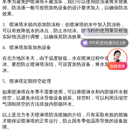
冬季为避免护喷淋塔不被冻坏，我们可以使用防冻液将水替换
掉。防冻液一般可按照加热设备的设计要求加入，以确保防冻
效果。
3、
喷淋塔水箱内
添加防冻粉：在喷淋塔的水中加入防冻粉，
咨询活性炭吸附箱
可以有效降低水的冰点，防止水结冰。防冻粉的使用量应根据
实际情况进行调整，以确保其防冻效果。
PP风管特惠9元1米
4、
喷淋塔加装
加热设备
在北方地区冬天，由于温度较低，水在喷淋过程中非常容易结
冰。要想防止喷淋塔冻结，可设置加热设备，将水加热以防结
冰。
5、
喷淋塔
定期
排空处理
如果喷淋塔在冬季不需要使用，可以将喷淋水和内部循环水都
排空，以避免水结冰导致设备损坏。排空时，可以利用压缩空
气强制排空的方法排放内部循环水。
以上是北方冬天喷淋塔防冻措施的介绍，只有采取有效的措施
才能保证喷淋塔的正常运行，防止因冬季低温而导致的设备故
障。