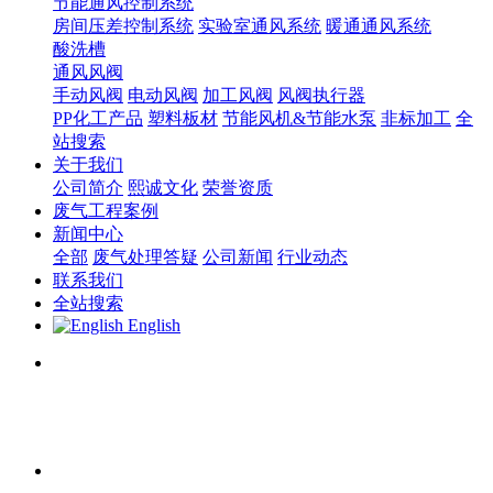
节能通风控制系统
房间压差控制系统
实验室通风系统
暖通通风系统
酸洗槽
通风风阀
手动风阀
电动风阀
加工风阀
风阀执行器
PP化工产品
塑料板材
节能风机&节能水泵
非标加工
全
站搜索
关于我们
公司简介
熙诚文化
荣誉资质
废气工程案例
新闻中心
全部
废气处理答疑
公司新闻
行业动态
联系我们
全站搜索
English