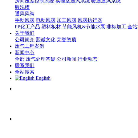
房间压差控制系统
实验室通风系统
暖通通风系统
酸洗槽
通风风阀
手动风阀
电动风阀
加工风阀
风阀执行器
PP化工产品
塑料板材
节能风机&节能水泵
非标加工
全站
关于我们
公司简介
熙诚文化
荣誉资质
废气工程案例
新闻中心
全部
废气处理答疑
公司新闻
行业动态
联系我们
全站搜索
English