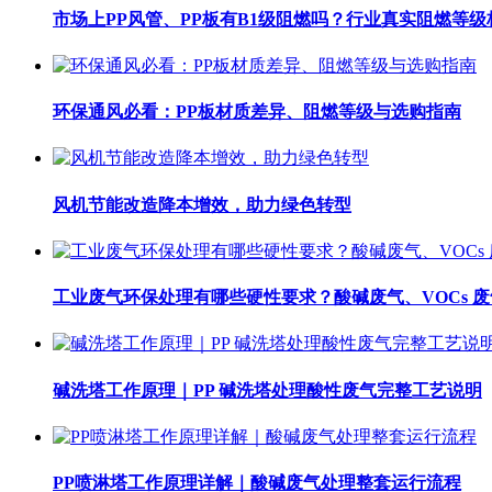
市场上PP风管、PP板有B1级阻燃吗？行业真实阻燃等级
环保通风必看：PP板材质差异、阻燃等级与选购指南
风机节能改造降本增效，助力绿色转型
工业废气环保处理有哪些硬性要求？酸碱废气、VOCs 
碱洗塔工作原理｜PP 碱洗塔处理酸性废气完整工艺说明
PP喷淋塔工作原理详解｜酸碱废气处理整套运行流程