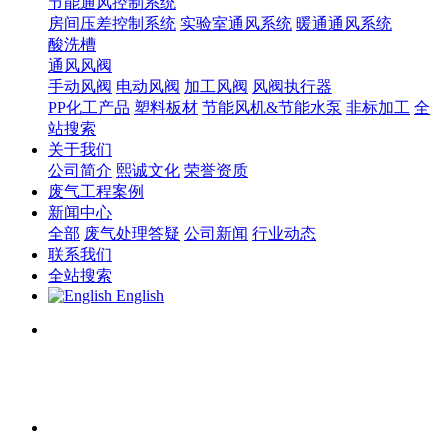
节能通风控制系统
房间压差控制系统
实验室通风系统
暖通通风系统
酸洗槽
通风风阀
手动风阀
电动风阀
加工风阀
风阀执行器
PP化工产品
塑料板材
节能风机&节能水泵
非标加工
全
站搜索
关于我们
公司简介
熙诚文化
荣誉资质
废气工程案例
新闻中心
全部
废气处理答疑
公司新闻
行业动态
联系我们
全站搜索
English