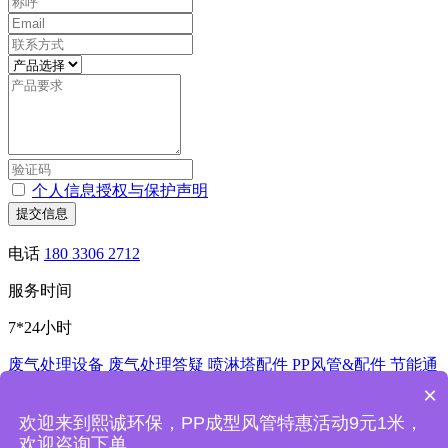
个人信息授权与保护声明
提交信息
电话
180 3306 2712
服务时间
7*24小时
废气处理设备
废气处理答疑
喷淋塔配件
PP风管&配件
节能通
风控制系统
酸洗槽
非标加工
×
深圳市熙诚环保科技有限公司
欢迎来到熙诚环保，PP成型风管特惠活动9元1米，
欢迎咨询下单
熙诚环保废气处理设备喷淋塔厂家主要产品：PP喷淋塔,洗涤