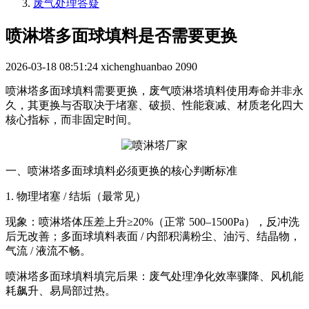
废气处理答疑
喷淋塔多面球填料是否需要更换
2026-03-18 08:51:24
xichenghuanbao
2090
喷淋塔多面球填料需要更换，废气喷淋塔填料使用寿命并非永
久，其更换与否取决于堵塞、破损、性能衰减、材质老化四大
核心指标，而非固定时间。
一、
喷淋塔多面球填料
必须更换的核心判断标准
1. 物理堵塞 / 结垢（最常见）
现象：喷淋塔体压差上升≥20%（正常 500–1500Pa），反冲洗
后无改善；
多面球
填料表面 / 内部积满粉尘、油污、结晶物，
气流 / 液流不畅。
喷淋塔多面球填料填完
后果：废气处理净化效率骤降、风机能
耗飙升、易局部过热。