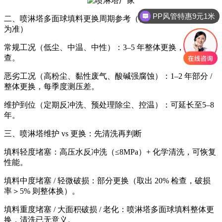
PP风管特惠9元1米
二、
喷淋塔
多面球填料
更换周期参考（仅作基准，以实际状态
为准）
常规工况（低尘、中温、中性）：3–5 年整体更换，每年检
查。
恶劣工况（高粉尘、黏性废气、酸碱强腐蚀）：1–2 年部分 /
整体更换，每季度测压差。
维护到位（定期反冲洗、预处理除尘、控温）：可延长至5–8
年。
三、
喷淋塔
维护 vs 更换：先清洗再判断
填料轻度堵塞：高压水反冲洗（≤8MPa）+ 化学清洗，可恢复
性能。
填料
中度堵塞 / 轻微破损：部分更换（取出 20% 检查，破损
率＞5% 则整体换）。
填料
重度堵塞 / 大面积破损 / 老化：
喷淋塔多面球填料
整体更
换，清洗已无意义。