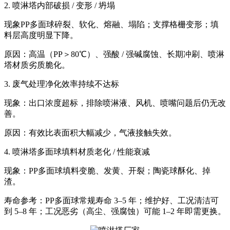
2. 喷淋塔内部破损 / 变形 / 坍塌
现象PP多面球碎裂、软化、熔融、塌陷；支撑格栅变形；填
料层高度明显下降。
原因：高温（PP＞80℃）、强酸 / 强碱腐蚀、长期冲刷、喷淋
塔
材质
劣质脆化。
3. 废气处理净化效率持续不达标
现象：出口浓度超标，排除喷淋液、风机、喷嘴问题后仍无改
善。
原因：有效比表面积大幅减少，气液接触失效。
4. 喷淋塔多面球填料材质老化 / 性能衰减
现象：PP
多面球填料
变脆、发黄、开裂；陶瓷球酥化、掉
渣。
寿命参考：PP多面球常规寿命 3–5 年；维护好、工况清洁可
到 5–8 年；工况恶劣（高尘、强腐蚀）可能 1–2 年即需更换。