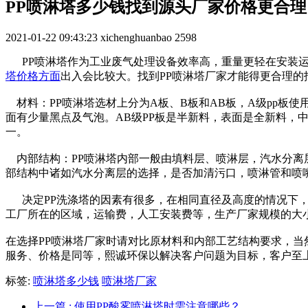
PP喷淋塔多少钱找到源头厂家价格更合理
2021-01-22 09:43:23
xichenghuanbao
2598
PP喷淋塔作为工业废气处理设备效率高，重量更轻在安装运
塔价格方面
出入会比较大。找到PP喷淋塔厂家才能得更合理
材料：PP喷淋塔选材上分为A板、B板和AB板，A级pp板
面有少量黑点及气泡。AB级PP板是半新料，表面是全新料，
一。
内部结构：PP喷淋塔内部一般由填料层、喷淋层，汽水分离
部结构中诸如汽水分离层的选择，是否加清污口，喷淋管和喷
决定PP洗涤塔的因素有很多，在相同直径及高度的情况下，使
工厂所在的区域，运输费，人工安装费等，生产厂家规模的大
在选择PP喷淋塔厂家时请对比原材料和内部工艺结构要求，
服务、价格是同等，熙诚环保以解决客户问题为目标，客户至
标签:
喷淋塔多少钱
喷淋塔厂家
上一篇
: 使用PP酸雾喷淋塔时需注意哪些？