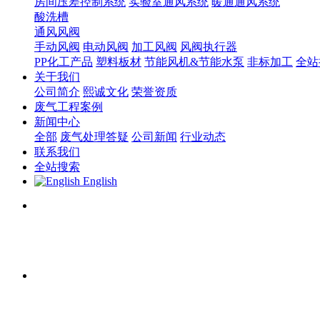
房间压差控制系统
实验室通风系统
暖通通风系统
酸洗槽
通风风阀
手动风阀
电动风阀
加工风阀
风阀执行器
PP化工产品
塑料板材
节能风机&节能水泵
非标加工
全站
关于我们
公司简介
熙诚文化
荣誉资质
废气工程案例
新闻中心
全部
废气处理答疑
公司新闻
行业动态
联系我们
全站搜索
English