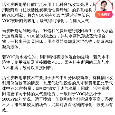
活性炭吸附塔目前广泛应用于此种废气收集处理，其原理是利
用吸附剂（粒状活性炭和活性炭纤维）的多孔结构，将废气中
的VOC捕获。将含VOC的有机废气通过活性炭床，其中的
VOC被吸附剂吸附，废气得到净化，而排入大气。
当炭吸附达到饱和后，对饱和的炭床进行脱附再生；通入水蒸
汽加热炭层，VOC被吹脱放出，并与水蒸汽形成蒸汽混合
物，一起离开炭吸附床，用冷凝器冷却蒸汽混合物，使蒸汽冷
凝为液体。
若VOC为水溶性的，则用精馏将液体混合物提纯；若为水不
溶性，则用沉析器直接回收VOC。因涂料中所用的三苯与水
互不相溶，故可以直接回收。
活性炭吸附塔技术主要用于废气中组分比较简单、有机物回收
利用价值较高的情况，其废气处理设备的尺寸和费用正比于气
体中VOC的数量，却相对独立于废气流量；因此，活性炭吸
附塔更倾向于稀的大气量物流，一般用于VOC浓度小于
5000PPM的情况。适于喷漆、印刷和粘合剂等温度不高，湿度
不大，排气量较大的场合，尤其对含卤化物的净化回收更为有
效。