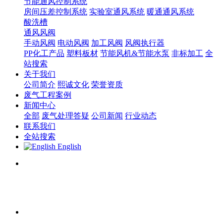
节能通风控制系统
房间压差控制系统
实验室通风系统
暖通通风系统
酸洗槽
通风风阀
手动风阀
电动风阀
加工风阀
风阀执行器
PP化工产品
塑料板材
节能风机&节能水泵
非标加工
全
站搜索
关于我们
公司简介
熙诚文化
荣誉资质
废气工程案例
新闻中心
全部
废气处理答疑
公司新闻
行业动态
联系我们
全站搜索
English