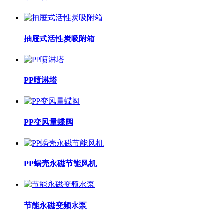
抽屉式活性炭吸附箱
PP喷淋塔
PP变风量蝶阀
PP蜗壳永磁节能风机
节能永磁变频水泵