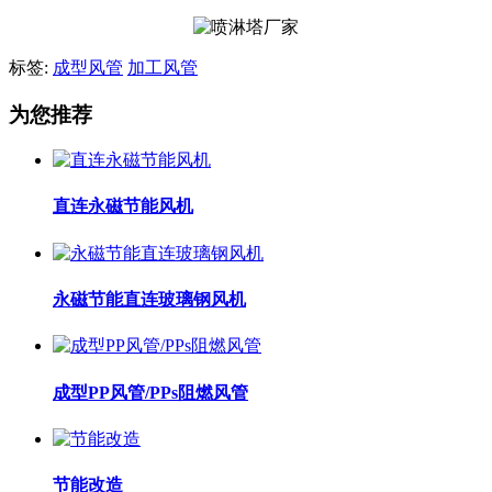
标签:
成型风管
加工风管
为您推荐
直连永磁节能风机
永磁节能直连玻璃钢风机
成型PP风管/PPs阻燃风管
节能改造