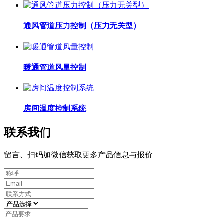
通风管道压力控制（压力无关型）
暖通管道风量控制
房间温度控制系统
联系我们
留言、扫码加微信获取更多产品信息与报价