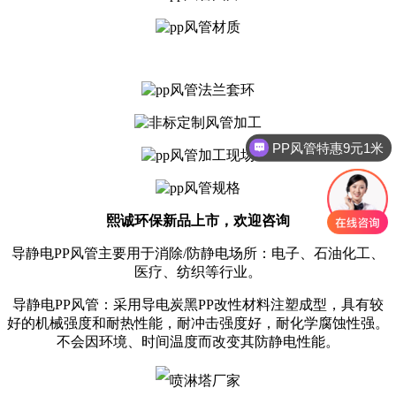
PP风管特惠9元1米
熙诚环保新品上市，欢迎咨询
导静电PP风管主要用于消除/防静电场所：电子、石油化工、
医疗、纺织等行业。
导静电PP风管：采用导电炭黑PP改性材料注塑成型，具有较
好的机械强度和耐热性能，耐冲击强度好，耐化学腐蚀性强。
不会因环境、时间温度而改变其防静电性能。