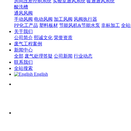
房间压差控制系统
实验室通风系统
暖通通风系统
酸洗槽
通风风阀
手动风阀
电动风阀
加工风阀
风阀执行器
PP化工产品
塑料板材
节能风机&节能水泵
非标加工
全站
关于我们
公司简介
熙诚文化
荣誉资质
废气工程案例
新闻中心
全部
废气处理答疑
公司新闻
行业动态
联系我们
全站搜索
English