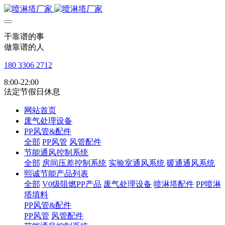
干靠谱的事
做靠谱的人
180 3306 2712
8:00-22:00
法定节假日休息
网站首页
废气处理设备
PP风管&配件
全部
PP风管
风管配件
节能通风控制系统
全部
房间压差控制系统
实验室通风系统
暖通通风系统
熙诚节能产品列表
全部
V0级阻燃PP产品
废气处理设备
喷淋塔配件
PP喷淋
塔填料
PP风管&配件
PP风管
风管配件