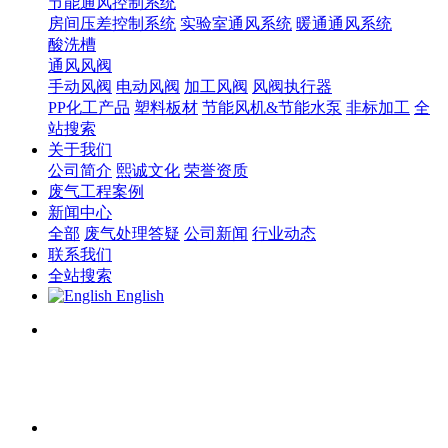
节能通风控制系统
房间压差控制系统
实验室通风系统
暖通通风系统
酸洗槽
通风风阀
手动风阀
电动风阀
加工风阀
风阀执行器
PP化工产品
塑料板材
节能风机&节能水泵
非标加工
全
站搜索
关于我们
公司简介
熙诚文化
荣誉资质
废气工程案例
新闻中心
全部
废气处理答疑
公司新闻
行业动态
联系我们
全站搜索
English