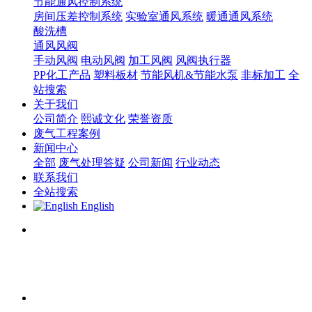
节能通风控制系统
房间压差控制系统
实验室通风系统
暖通通风系统
酸洗槽
通风风阀
手动风阀
电动风阀
加工风阀
风阀执行器
PP化工产品
塑料板材
节能风机&节能水泵
非标加工
全
站搜索
关于我们
公司简介
熙诚文化
荣誉资质
废气工程案例
新闻中心
全部
废气处理答疑
公司新闻
行业动态
联系我们
全站搜索
English