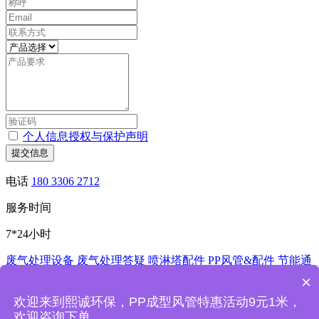
个人信息授权与保护声明
提交信息
电话
180 3306 2712
服务时间
7*24小时
废气处理设备
废气处理答疑
喷淋塔配件
PP风管&配件
节能通
风控制系统
酸洗槽
非标加工
×
深圳市熙诚环保科技有限公司
欢迎来到熙诚环保，PP成型风管特惠活动9元1米，
欢迎咨询下单
熙诚环保废气处理设备喷淋塔厂家主要产品：PP喷淋塔,洗涤