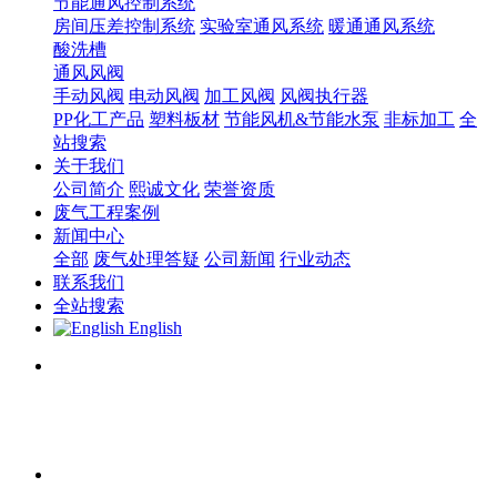
节能通风控制系统
房间压差控制系统
实验室通风系统
暖通通风系统
酸洗槽
通风风阀
手动风阀
电动风阀
加工风阀
风阀执行器
PP化工产品
塑料板材
节能风机&节能水泵
非标加工
全
站搜索
关于我们
公司简介
熙诚文化
荣誉资质
废气工程案例
新闻中心
全部
废气处理答疑
公司新闻
行业动态
联系我们
全站搜索
English