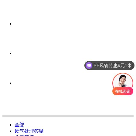
PP风管特惠9元1米
全部
废气处理答疑