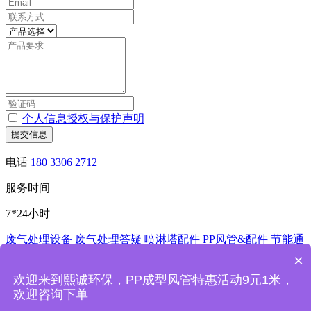
个人信息授权与保护声明
提交信息
电话
180 3306 2712
服务时间
7*24小时
废气处理设备
废气处理答疑
喷淋塔配件
PP风管&配件
节能通
风控制系统
酸洗槽
非标加工
×
深圳市熙诚环保科技有限公司
欢迎来到熙诚环保，PP成型风管特惠活动9元1米，
欢迎咨询下单
熙诚环保废气处理设备喷淋塔厂家主要产品：PP喷淋塔,洗涤
塔,活性炭吸附箱,手动风阀,电动风阀,实验室通风系统,加工风