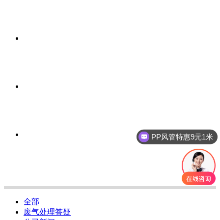
PP风管特惠9元1米
全部
废气处理答疑