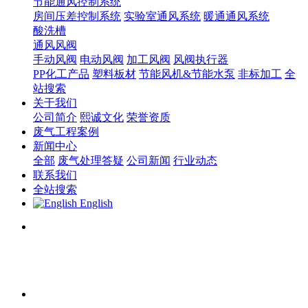
节能通风控制系统
房间压差控制系统
实验室通风系统
暖通通风系统
酸洗槽
通风风阀
手动风阀
电动风阀
加工风阀
风阀执行器
PP化工产品
塑料板材
节能风机&节能水泵
非标加工
全
站搜索
关于我们
公司简介
熙诚文化
荣誉资质
废气工程案例
新闻中心
全部
废气处理答疑
公司新闻
行业动态
联系我们
全站搜索
English