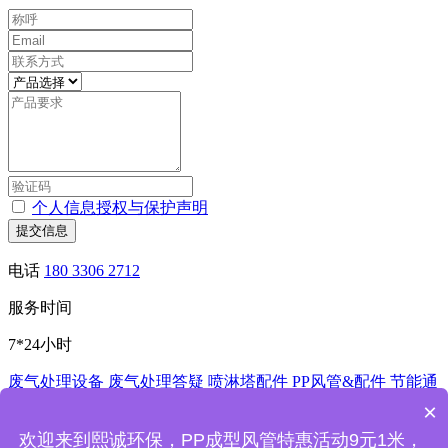
个人信息授权与保护声明
提交信息
电话
180 3306 2712
服务时间
7*24小时
废气处理设备
废气处理答疑
喷淋塔配件
PP风管&配件
节能通
风控制系统
酸洗槽
非标加工
×
深圳市熙诚环保科技有限公司
欢迎来到熙诚环保，PP成型风管特惠活动9元1米，