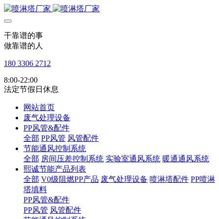
干靠谱的事
做靠谱的人
180 3306 2712
8:00-22:00
法定节假日休息
网站首页
废气处理设备
PP风管&配件
全部
PP风管
风管配件
节能通风控制系统
全部
房间压差控制系统
实验室通风系统
暖通通风系统
熙诚节能产品列表
全部
V0级阻燃PP产品
废气处理设备
喷淋塔配件
PP喷淋
塔填料
PP风管&配件
PP风管
风管配件