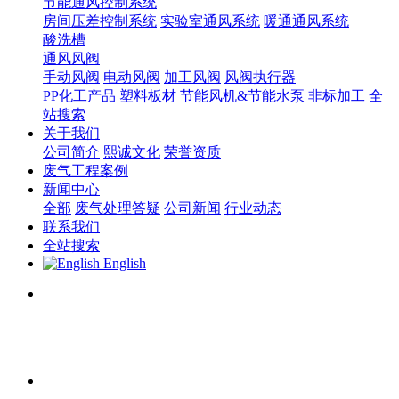
节能通风控制系统
房间压差控制系统
实验室通风系统
暖通通风系统
酸洗槽
通风风阀
手动风阀
电动风阀
加工风阀
风阀执行器
PP化工产品
塑料板材
节能风机&节能水泵
非标加工
全
站搜索
关于我们
公司简介
熙诚文化
荣誉资质
废气工程案例
新闻中心
全部
废气处理答疑
公司新闻
行业动态
联系我们
全站搜索
English