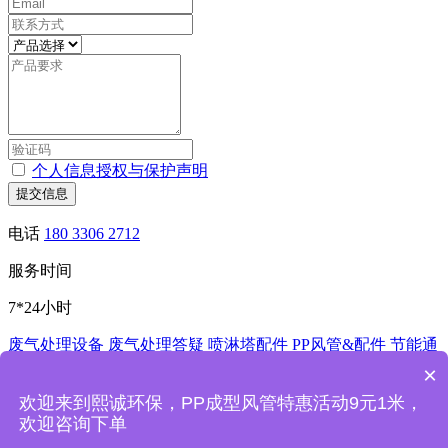
个人信息授权与保护声明
提交信息
电话
180 3306 2712
服务时间
7*24小时
废气处理设备
废气处理答疑
喷淋塔配件
PP风管&配件
节能通
风控制系统
酸洗槽
非标加工
×
深圳市熙诚环保科技有限公司
欢迎来到熙诚环保，PP成型风管特惠活动9元1米，
欢迎咨询下单
熙诚环保废气处理设备喷淋塔厂家主要产品：PP喷淋塔,洗涤
塔,活性炭吸附箱,手动风阀,电动风阀,实验室通风系统,加工风