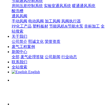
节能通风控制系统
房间压差控制系统
实验室通风系统
暖通通风系统
酸洗槽
通风风阀
手动风阀
电动风阀
加工风阀
风阀执行器
PP化工产品
塑料板材
节能风机&节能水泵
非标加工
全
站搜索
关于我们
公司简介
熙诚文化
荣誉资质
废气工程案例
新闻中心
全部
废气处理答疑
公司新闻
行业动态
联系我们
全站搜索
English