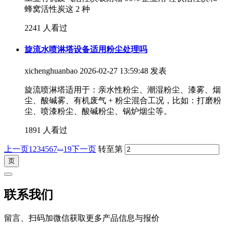
蜂窝活性炭这 2 种
2241 人看过
旋流水喷淋塔设备适用粉尘处理吗
xichenghuanbao
2026-02-27 13:59:48 发表
旋流喷淋塔适用于：亲水性粉尘、潮湿粉尘、漆雾、烟
尘、酸碱雾、有机废气 + 粉尘混合工况，比如：打磨粉
尘、喷漆粉尘、酸碱粉尘、锅炉烟尘等。
1891 人看过
...
上一页
1
2
3
4
5
6
7
19
下一页
转至第
联系我们
留言、扫码加微信获取更多产品信息与报价