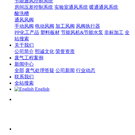
节能通风控制系统
房间压差控制系统
实验室通风系统
暖通通风系统
酸洗槽
通风风阀
手动风阀
电动风阀
加工风阀
风阀执行器
PP化工产品
塑料板材
节能风机&节能水泵
非标加工
全
站搜索
关于我们
公司简介
熙诚文化
荣誉资质
废气工程案例
新闻中心
全部
废气处理答疑
公司新闻
行业动态
联系我们
全站搜索
English