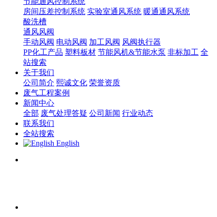
节能通风控制系统
房间压差控制系统
实验室通风系统
暖通通风系统
酸洗槽
通风风阀
手动风阀
电动风阀
加工风阀
风阀执行器
PP化工产品
塑料板材
节能风机&节能水泵
非标加工
全
站搜索
关于我们
公司简介
熙诚文化
荣誉资质
废气工程案例
新闻中心
全部
废气处理答疑
公司新闻
行业动态
联系我们
全站搜索
English