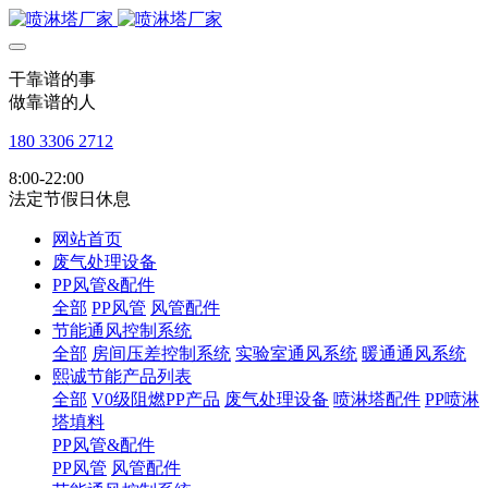
干靠谱的事
做靠谱的人
180 3306 2712
8:00-22:00
法定节假日休息
网站首页
废气处理设备
PP风管&配件
全部
PP风管
风管配件
节能通风控制系统
全部
房间压差控制系统
实验室通风系统
暖通通风系统
熙诚节能产品列表
全部
V0级阻燃PP产品
废气处理设备
喷淋塔配件
PP喷淋
塔填料
PP风管&配件
PP风管
风管配件