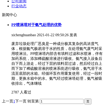
公司新闻
行业动态
新闻中心
PP喷淋塔对于氨气处理的优势
xichenghuanbao
2021-01-22 09:50:26 发表
废弃垃圾处理厂恶臭是一种成分极其复杂的高浓度气
体，根据氨气极易溶于水的性质，在处理氨气废气时采
用喷淋法。PP喷淋塔内部含有填料过滤和水喷淋，伴有
加药系统，添加稀硫酸溶液进行吸收。氨气接入设备后
自下而上游走，经过下层的填料层过滤，然后经过自上
而下加了稀硫酸溶液的喷淋系统进行吸收，氨气溶于水
流至底部的水箱。经循环泵作用重复使用，经过一段时
期，更换水箱中的水。氨气经过喷淋塔处理，氨气被吸
收排出，气体继续
2787 人看过
上一页
1
下一页
转至第