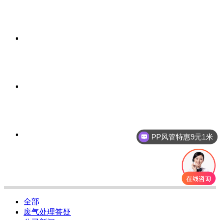
PP风管特惠9元1米
全部
废气处理答疑