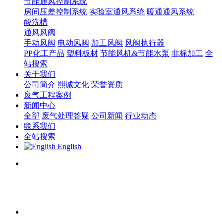
节能通风控制系统
房间压差控制系统
实验室通风系统
暖通通风系统
酸洗槽
通风风阀
手动风阀
电动风阀
加工风阀
风阀执行器
PP化工产品
塑料板材
节能风机&节能水泵
非标加工
全
站搜索
关于我们
公司简介
熙诚文化
荣誉资质
废气工程案例
新闻中心
全部
废气处理答疑
公司新闻
行业动态
联系我们
全站搜索
English