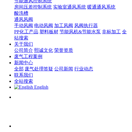
节能通风控制系统
房间压差控制系统
实验室通风系统
暖通通风系统
酸洗槽
通风风阀
手动风阀
电动风阀
加工风阀
风阀执行器
PP化工产品
塑料板材
节能风机&节能水泵
非标加工
全
站搜索
关于我们
公司简介
熙诚文化
荣誉资质
废气工程案例
新闻中心
全部
废气处理答疑
公司新闻
行业动态
联系我们
全站搜索
English