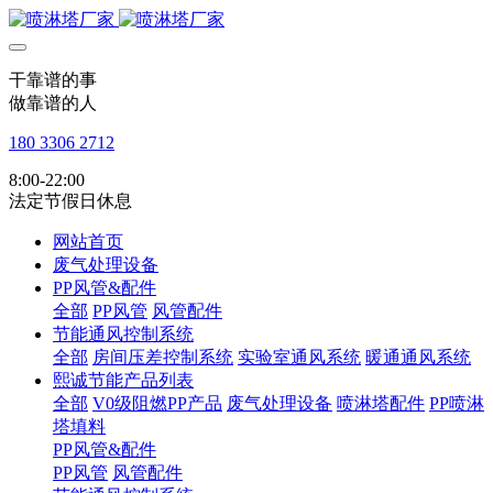
干靠谱的事
做靠谱的人
180 3306 2712
8:00-22:00
法定节假日休息
网站首页
废气处理设备
PP风管&配件
全部
PP风管
风管配件
节能通风控制系统
全部
房间压差控制系统
实验室通风系统
暖通通风系统
熙诚节能产品列表
全部
V0级阻燃PP产品
废气处理设备
喷淋塔配件
PP喷淋
塔填料
PP风管&配件
PP风管
风管配件