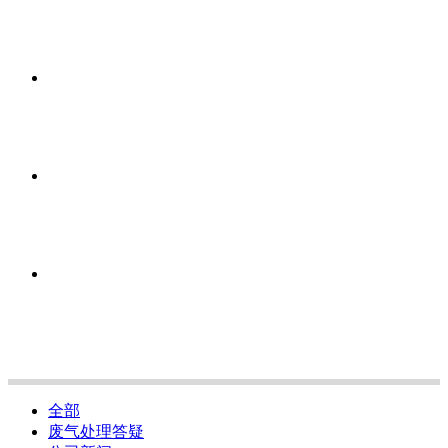
全部
废气处理答疑