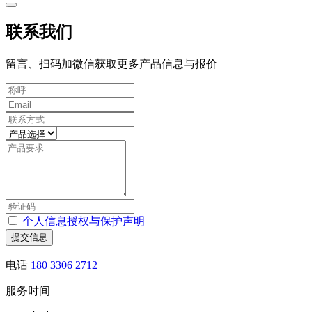
联系我们
留言、扫码加微信获取更多产品信息与报价
个人信息授权与保护声明
提交信息
电话
180 3306 2712
服务时间