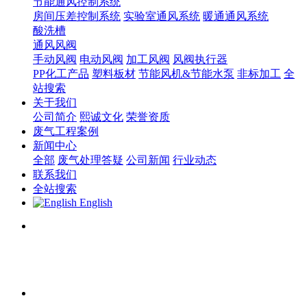
节能通风控制系统
房间压差控制系统
实验室通风系统
暖通通风系统
酸洗槽
通风风阀
手动风阀
电动风阀
加工风阀
风阀执行器
PP化工产品
塑料板材
节能风机&节能水泵
非标加工
全
站搜索
关于我们
公司简介
熙诚文化
荣誉资质
废气工程案例
新闻中心
全部
废气处理答疑
公司新闻
行业动态
联系我们
全站搜索
English