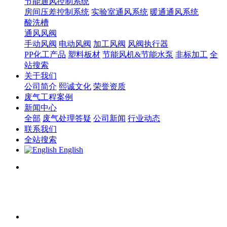
节能通风控制系统
房间压差控制系统
实验室通风系统
暖通通风系统
酸洗槽
通风风阀
手动风阀
电动风阀
加工风阀
风阀执行器
PP化工产品
塑料板材
节能风机&节能水泵
非标加工
全
站搜索
关于我们
公司简介
熙诚文化
荣誉资质
废气工程案例
新闻中心
全部
废气处理答疑
公司新闻
行业动态
联系我们
全站搜索
English