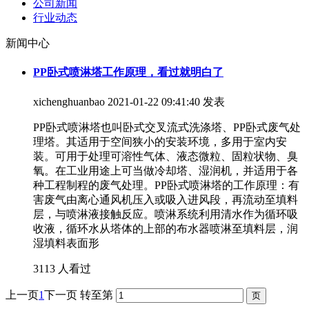
公司新闻
行业动态
新闻中心
PP卧式喷淋塔工作原理，看过就明白了
xichenghuanbao
2021-01-22 09:41:40 发表
PP卧式喷淋塔也叫卧式交叉流式洗涤塔、PP卧式废气处
理塔。其适用于空间狭小的安装环境，多用于室内安
装。可用于处理可溶性气体、液态微粒、固粒状物、臭
氧。在工业用途上可当做冷却塔、湿润机，并适用于各
种工程制程的废气处理。PP卧式喷淋塔的工作原理：有
害废气由离心通风机压入或吸入进风段，再流动至填料
层，与喷淋液接触反应。喷淋系统利用清水作为循环吸
收液，循环水从塔体的上部的布水器喷淋至填料层，润
湿填料表面形
3113 人看过
上一页
1
下一页
转至第