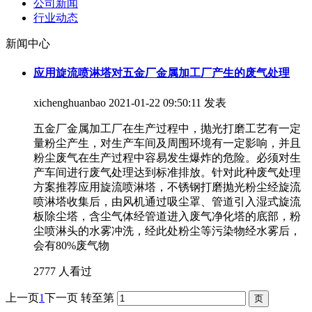
公司新闻
行业动态
新闻中心
应用旋流喷淋塔对五金厂金属加工厂产生的废气处理
xichenghuanbao
2021-01-22 09:50:11 发表
五金厂金属加工厂在生产过程中，抛光打磨工艺有一定
量粉尘产生，对生产车间及周围环境有一定影响，并且
粉尘废气在生产过程中容易发生爆炸的危险。必须对生
产车间进行废气处理达到标准排放。针对此种废气处理
方案推荐应用旋流喷淋塔，不锈钢打磨抛光粉尘经旋流
喷淋塔收集后，由风机通过吸尘罩、管道引入湿式旋流
板除尘塔，含尘气体经管道进入废气净化塔的底部，粉
尘喷淋头的水雾冲洗，经此处粉尘等污染物经水雾后，
会有80%废气物
2777 人看过
上一页
1
下一页
转至第