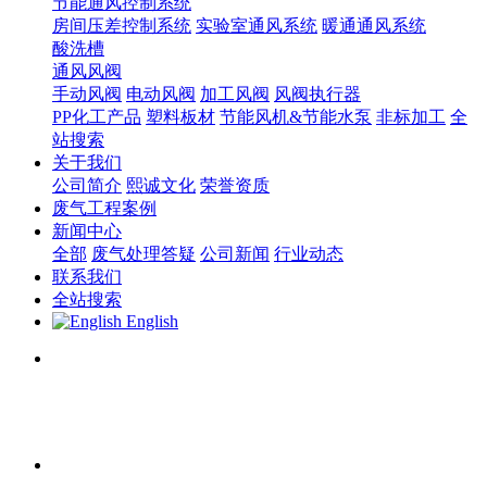
节能通风控制系统
房间压差控制系统
实验室通风系统
暖通通风系统
酸洗槽
通风风阀
手动风阀
电动风阀
加工风阀
风阀执行器
PP化工产品
塑料板材
节能风机&节能水泵
非标加工
全
站搜索
关于我们
公司简介
熙诚文化
荣誉资质
废气工程案例
新闻中心
全部
废气处理答疑
公司新闻
行业动态
联系我们
全站搜索
English