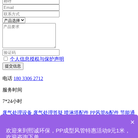
个人信息授权与保护声明
提交信息
电话
180 3306 2712
服务时间
7*24小时
废气处理设备
废气处理答疑
喷淋塔配件
PP风管&配件
节能通
风控制系统
酸洗槽
非标加工
×
深圳市熙诚环保科技有限公司
欢迎来到熙诚环保，PP成型风管特惠活动9元1米，
欢迎咨询下单
熙诚环保废气处理设备喷淋塔厂家主要产品：PP喷淋塔,洗涤