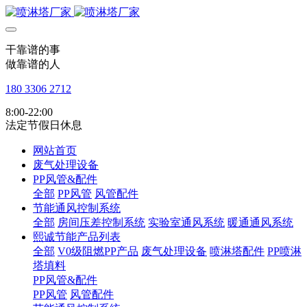
干靠谱的事
做靠谱的人
180 3306 2712
8:00-22:00
法定节假日休息
网站首页
废气处理设备
PP风管&配件
全部
PP风管
风管配件
节能通风控制系统
全部
房间压差控制系统
实验室通风系统
暖通通风系统
熙诚节能产品列表
全部
V0级阻燃PP产品
废气处理设备
喷淋塔配件
PP喷淋
塔填料
PP风管&配件
PP风管
风管配件