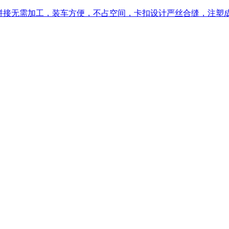
拼接无需加工，装车方便，不占空间，卡扣设计严丝合缝，注塑