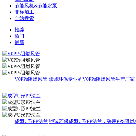
节能风机&节能水泵
非标加工
全站搜索
推荐
热门
最新
V0PPs阻燃风管
熙诚环保专业的V0PPs阻燃风管生产厂家
成型U形PP法兰
熙诚环保成型U形PP法兰，采用PPS