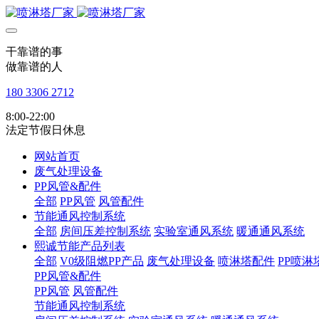
干靠谱的事
做靠谱的人
180 3306 2712
8:00-22:00
法定节假日休息
网站首页
废气处理设备
PP风管&配件
全部
PP风管
风管配件
节能通风控制系统
全部
房间压差控制系统
实验室通风系统
暖通通风系统
熙诚节能产品列表
全部
V0级阻燃PP产品
废气处理设备
喷淋塔配件
PP喷淋
PP风管&配件
PP风管
风管配件
节能通风控制系统