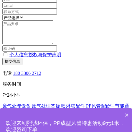
个人信息授权与保护声明
提交信息
电话
180 3306 2712
服务时间
7*24小时
废气处理设备
废气处理答疑
喷淋塔配件
PP风管&配件
节能通
风控制系统
酸洗槽
非标加工
×
深圳市熙诚环保科技有限公司
欢迎来到熙诚环保，PP成型风管特惠活动9元1米，
欢迎咨询下单
熙诚环保废气处理设备喷淋塔厂家主要产品：PP喷淋塔,洗涤