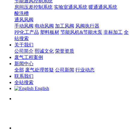
节能通风控制系统
房间压差控制系统
实验室通风系统
暖通通风系统
酸洗槽
通风风阀
手动风阀
电动风阀
加工风阀
风阀执行器
PP化工产品
塑料板材
节能风机&节能水泵
非标加工
全
站搜索
关于我们
公司简介
熙诚文化
荣誉资质
废气工程案例
新闻中心
全部
废气处理答疑
公司新闻
行业动态
联系我们
全站搜索
English