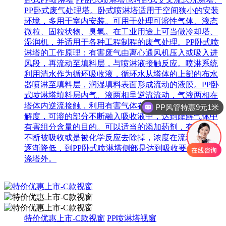
PP卧式废气处理塔。卧式喷淋塔适用于空间狭小的安装
环境，多用于室内安装。可用于处理可溶性气体、液态
微粒、固粒状物、臭氧。在工业用途上可当做冷却塔、
湿润机，并适用于各种工程制程的废气处理。PP卧式喷
淋塔的工作原理：有害废气由离心通风机压入或吸入进
风段，再流动至填料层，与喷淋液接触反应。喷淋系统
利用清水作为循环吸收液，循环水从塔体的上部的布水
器喷淋至填料层，润湿填料表面形成流动的液膜。PP卧
式喷淋塔填料层内气、液两相呈逆流流动，气液两相在
塔体内逆流接触，利用有害气体在吸收剂中的一定的溶
PP风管特惠9元1米
解度，可溶的部分不断融入吸收液中，达到降解气体中
有害组分含量的目的。可以适当的添加药剂，有害废气
不断被吸收或是被化学反应去除掉，浓度在流动过程中
逐渐降低，到PP卧式喷淋塔侧部是达到吸收要求排出洗
涤塔外。
特价优惠上市-C款视窗
PP喷淋塔视窗