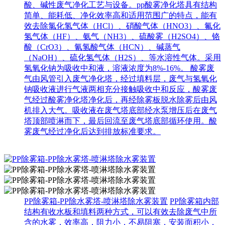
酸、碱性废气净化工艺与设备。pp酸雾净化塔具有结构
简单、能耗低、净化效率高和适用范围广的特点，能有
效去除氯化氢气体（HCl）、硝酸气体（HNO3）、氟化
氢气体（HF）、氨气（NH3）、硫酸雾（H2SO4）、铬
酸（CrO3）、氰氢酸气体（HCN）、碱蒸气
（NaOH）、硫化氢气体（H2S）、等水溶性气体。采用
氢氧化钠为吸收中和液，溶液浓度为8%-16%。 酸雾废
气由风管引入废气净化塔，经过填料层，废气与氢氧化
钠吸收液进行气液两相充分接触吸收中和反应，酸雾废
气经过酸雾净化塔净化后，再经除雾板脱水除雾后由风
机排入大气。吸收液在废气塔底部经水泵增压后在废气
塔顶部喷淋而下，最后回流至废气塔底部循环使用。酸
雾废气经过净化后达到排放标准要求。
PP除雾箱-PP除水雾塔-喷淋塔除水雾装置
PP除雾箱内部
结构有收水板和填料两种方式，可以有效去除废气中所
含的水雾，效率高，阻力小，不易阻塞，安装面积小，