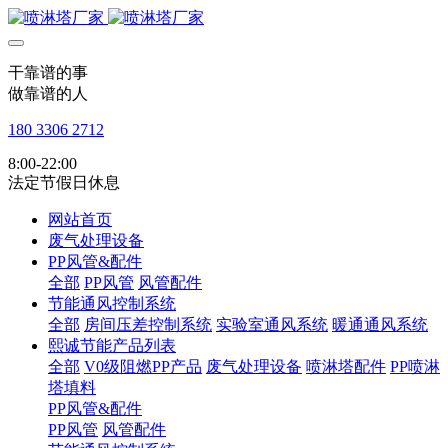
干靠谱的事
做靠谱的人
180 3306 2712
8:00-22:00
法定节假日休息
网站首页
废气处理设备
PP风管&配件
全部
PP风管
风管配件
节能通风控制系统
全部
房间压差控制系统
实验室通风系统
暖通通风系统
熙诚节能产品列表
全部
V0级阻燃PP产品
废气处理设备
喷淋塔配件
PP喷淋
塔填料
PP风管&配件
PP风管
风管配件