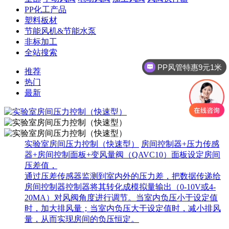
PP化工产品
塑料板材
节能风机&节能水泵
非标加工
全站搜索
PP风管特惠9元1米
推荐
热门
最新
实验室房间压力控制（快速型）
房间控制器+压力传感
器+房间控制面板+变风量阀（QAVC10）面板设定房间
压差值，
通过压差传感器监测到室内外的压力差，把数据传递给
房间控制器控制器将其转化成模拟量输出（0-10V或4-
20MA）对风阀角度进行调节。当室内负压小于设定值
时，加大排风量；当室内负压大于设定值时，减小排风
量，从而实现房间的负压恒定。