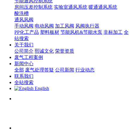
节能通风控制系统
房间压差控制系统
实验室通风系统
暖通通风系统
酸洗槽
通风风阀
手动风阀
电动风阀
加工风阀
风阀执行器
PP化工产品
塑料板材
节能风机&节能水泵
非标加工
全
站搜索
关于我们
公司简介
熙诚文化
荣誉资质
废气工程案例
新闻中心
全部
废气处理答疑
公司新闻
行业动态
联系我们
全站搜索
English