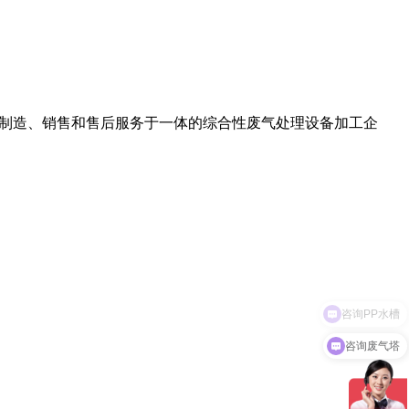
头制造、销售和售后服务于一体的综合性废气处理设备加工企
咨询废气塔