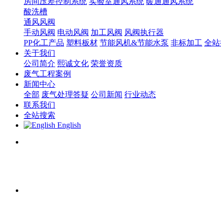
房间压差控制系统
实验室通风系统
暖通通风系统
酸洗槽
通风风阀
手动风阀
电动风阀
加工风阀
风阀执行器
PP化工产品
塑料板材
节能风机&节能水泵
非标加工
全站
关于我们
公司简介
熙诚文化
荣誉资质
废气工程案例
新闻中心
全部
废气处理答疑
公司新闻
行业动态
联系我们
全站搜索
English