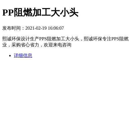
PP阻燃加工大小头
发布时间：2021-02-19 16:06:07
熙诚环保设计生产PPS阻燃加工大小头，熙诚环保专注PPS
业，采购省心省力，欢迎来电咨询
详细信息