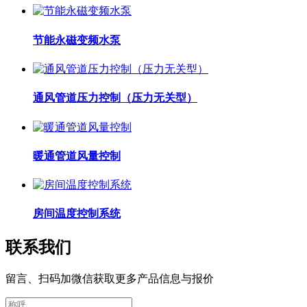
节能永磁变频水泵
通风管道压力控制（压力无关型）
暖通管道风量控制
房间温度控制系统
联系我们
留言、扫码加微信获取更多产品信息与报价