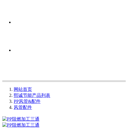
网站首页
熙诚节能产品列表
PP风管&配件
风管配件