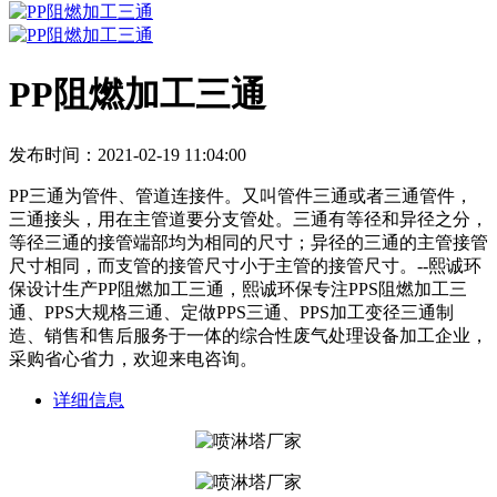
PP阻燃加工三通
发布时间：2021-02-19 11:04:00
PP三通为管件、管道连接件。又叫管件三通或者三通管件，
三通接头，用在主管道要分支管处。三通有等径和异径之分，
等径三通的接管端部均为相同的尺寸；异径的三通的主管接管
尺寸相同，而支管的接管尺寸小于主管的接管尺寸。--熙诚环
保设计生产PP阻燃加工三通，熙诚环保专注PPS阻燃加工三
通、PPS大规格三通、定做PPS三通、PPS加工变径三通制
造、销售和售后服务于一体的综合性废气处理设备加工企业，
采购省心省力，欢迎来电咨询。
详细信息