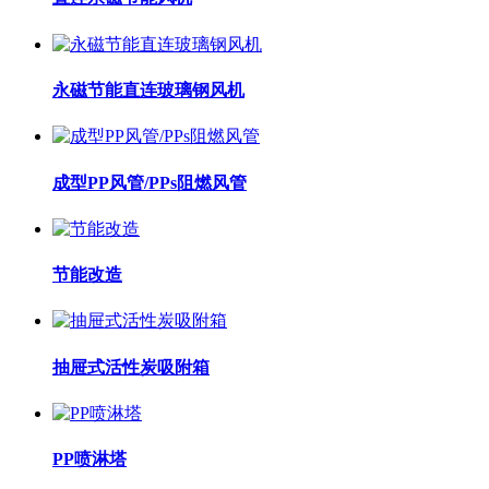
永磁节能直连玻璃钢风机
成型PP风管/PPs阻燃风管
节能改造
抽屉式活性炭吸附箱
PP喷淋塔