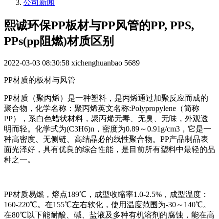
公司新闻
熙诚环保PP板材与PP风管的PP, PPS,
PPs(pp阻燃)材质区别
2022-03-03 08:30:58
xichenghuanbao
5689
PP材质的板材与风管
PP材质（聚丙烯）是一种塑料，是丙烯通过加聚反应而成的
聚合物，化学名称：聚丙烯英文名称:Polypropylene（简称
PP），系白色蜡状材料，聚丙烯无毒、无臭、无味，外观透
明而轻。化学式为(C3H6)n，密度为0.89～0.91g/cm3，它是一
种高密度、无侧链、高结晶必的线性聚合物。PP产品制品表
面光泽好，具有优良的综合性能，是目前所有塑料中最轻的品
种之一。
PP材质易燃，熔点189℃，成型收缩率1.0-2.5%，成型温度：
160-220℃。在155℃左右软化，使用温度范围为-30～140℃。
在80℃以下能耐酸、碱、盐液及多种有机溶剂的腐蚀，能在高