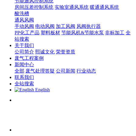
节能通风控制系统
房间压差控制系统
实验室通风系统
暖通通风系统
酸洗槽
通风风阀
手动风阀
电动风阀
加工风阀
风阀执行器
PP化工产品
塑料板材
节能风机&节能水泵
非标加工
全
站搜索
关于我们
公司简介
熙诚文化
荣誉资质
废气工程案例
新闻中心
全部
废气处理答疑
公司新闻
行业动态
联系我们
全站搜索
English