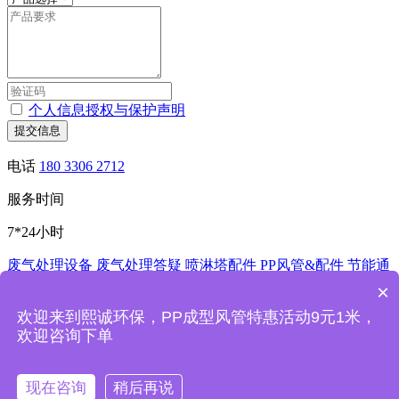
个人信息授权与保护声明
提交信息
电话
180 3306 2712
服务时间
7*24小时
废气处理设备
废气处理答疑
喷淋塔配件
PP风管&配件
节能通
风控制系统
酸洗槽
非标加工
×
深圳市熙诚环保科技有限公司
欢迎来到熙诚环保，PP成型风管特惠活动9元1米，
欢迎咨询下单
熙诚环保废气处理设备喷淋塔厂家主要产品：PP喷淋塔,洗涤
塔,活性炭吸附箱,手动风阀,电动风阀,实验室通风系统,加工风
管,pp风管以及相关通风管道配件等
现在咨询
稍后再说