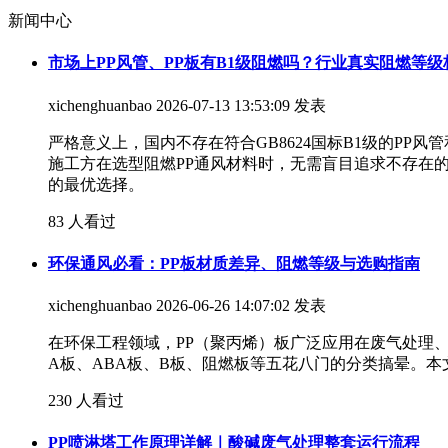
新闻中心
市场上PP风管、PP板有B1级阻燃吗？行业真实阻燃等级
xichenghuanbao
2026-07-13 13:53:09 发表
严格意义上，国内不存在符合GB8624国标B1级的PP
施工方在选型阻燃PP通风材料时，无需盲目追求不存在的
的最优选择。
83 人看过
环保通风必看：PP板材质差异、阻燃等级与选购指南
xichenghuanbao
2026-06-26 14:07:02 发表
在环保工程领域，PP（聚丙烯）板广泛应用在废气处理
A板、ABA板、B板、阻燃板等五花八门的分类搞晕。
230 人看过
PP喷淋塔工作原理详解｜酸碱废气处理整套运行流程