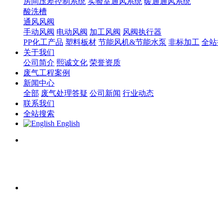
房间压差控制系统
实验室通风系统
暖通通风系统
酸洗槽
通风风阀
手动风阀
电动风阀
加工风阀
风阀执行器
PP化工产品
塑料板材
节能风机&节能水泵
非标加工
全站
关于我们
公司简介
熙诚文化
荣誉资质
废气工程案例
新闻中心
全部
废气处理答疑
公司新闻
行业动态
联系我们
全站搜索
English