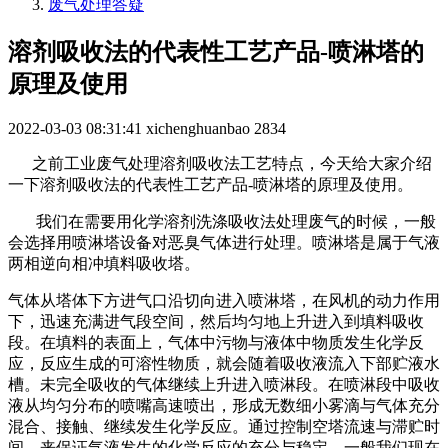
废气处理答疑
溶剂吸收法的代表性工艺产品-喷淋塔的
原理及使用
2022-03-03 08:31:41
xichenghuanbao
2834
之前工业废气处理溶剂吸收法工艺特点，今天给大家介绍
一下溶剂吸收法的代表性工艺产品-喷淋塔的原理及使用。
我们在需要用化学溶剂洗涤吸收法处理废气的时候，一般
会选择用喷淋塔设备对恶臭气体进行处理。喷淋塔是属于气液
两相逆向相冲填料吸收塔。
气体从塔体下方进气口沿切向进入喷淋塔，在风机的动力作用
下，迅速充满进气段空间，然后均匀地上升进入到填料吸收
段。在填料的表面上，气体中污物与液体中物质发生化学反
应，反应生成的可溶性物质，就会随着吸收液流入下部贮液水
槽。未完全吸收的气体继续上升进入喷淋段。在喷淋段中吸收
液从均匀分布的喷嘴高速喷出，形成无数细小雾滴与气体充分
混合、接触、继续发生化学反应。通过控制空塔流速与滞贮时
间，来保证气液发生的化学反应的充分与稳定。一般我们现在