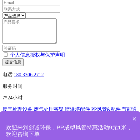
个人信息授权与保护声明
提交信息
电话
180 3306 2712
服务时间
7*24小时
废气处理设备
废气处理答疑
喷淋塔配件
PP风管&配件
节能通
风控制系统
酸洗槽
非标加工
×
深圳市熙诚环保科技有限公司
欢迎来到熙诚环保，PP成型风管特惠活动9元1米，
欢迎咨询下单
熙诚环保废气处理设备喷淋塔厂家主要产品：PP喷淋塔,洗涤