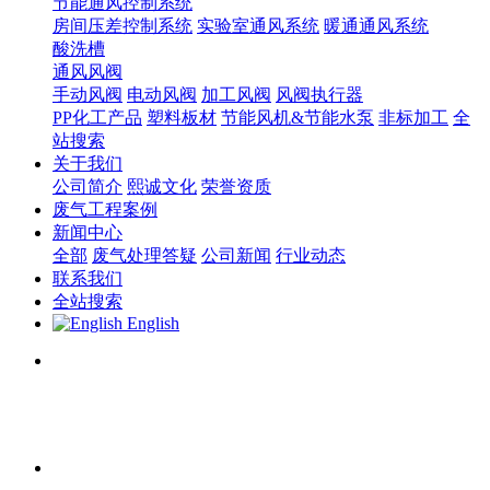
节能通风控制系统
房间压差控制系统
实验室通风系统
暖通通风系统
酸洗槽
通风风阀
手动风阀
电动风阀
加工风阀
风阀执行器
PP化工产品
塑料板材
节能风机&节能水泵
非标加工
全
站搜索
关于我们
公司简介
熙诚文化
荣誉资质
废气工程案例
新闻中心
全部
废气处理答疑
公司新闻
行业动态
联系我们
全站搜索
English