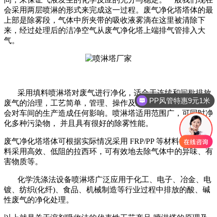
会采用两层喷淋的形式来完成这一过程。废气净化塔塔体的最
上部是除雾段，气体中所夹带的吸收液雾滴在这里被清除下
来，经过处理后的洁净空气从废气净化塔上端排气管排入大
气。
采用填料喷淋塔对废气进行净化，适合于连续和间歇排放
PP风管特惠9元1米
废气的治理，工艺简单，管理、操作及维修相当方便简洁，不
会对车间的生产造成任何影响。喷淋塔适用范围广，可同时净
化多种污染物， 并且具有很好的除雾性能。
废气净化塔塔体可根据实际情况采用 FRP/PP 等材料制作，填
料采用高效、低阻的拉西环，可有效地去除气体中的异味、有
害物质等。
化学洗涤法设备喷淋塔广泛应用于化工、电子、冶金、电
镀、纺织(化纤)、食品、机械制造等行业过程中排放的酸、碱
性废气的净化处理。