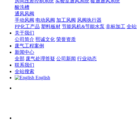
房间压差控制系统
实验室通风系统
暖通通风系统
酸洗槽
通风风阀
手动风阀
电动风阀
加工风阀
风阀执行器
PP化工产品
塑料板材
节能风机&节能水泵
非标加工
全站
关于我们
公司简介
熙诚文化
荣誉资质
废气工程案例
新闻中心
全部
废气处理答疑
公司新闻
行业动态
联系我们
全站搜索
English