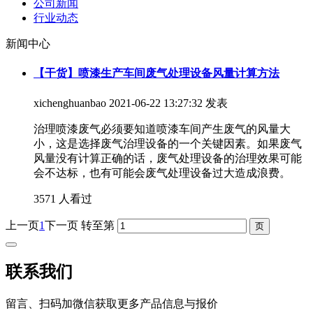
公司新闻
行业动态
新闻中心
【干货】喷漆生产车间废气处理设备风量计算方法
xichenghuanbao
2021-06-22 13:27:32 发表
治理喷漆废气必须要知道喷漆车间产生废气的风量大
小，这是选择废气治理设备的一个关键因素。如果废气
风量没有计算正确的话，废气处理设备的治理效果可能
会不达标，也有可能会废气处理设备过大造成浪费。
3571 人看过
上一页
1
下一页
转至第
联系我们
留言、扫码加微信获取更多产品信息与报价